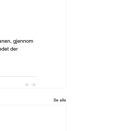
banen, gjennom 
det der 
Se alle