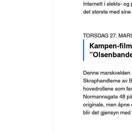
Internett i slekts- og
det største med sin
TORSDAG 27. MARS
Kampen-filmk
”Olsenband
Denne marskvelden s
Skraphandlerne av Bo
hovedrollene som far
Normannsgata 48 på 
originale, men åpne
blir det gjensyn med