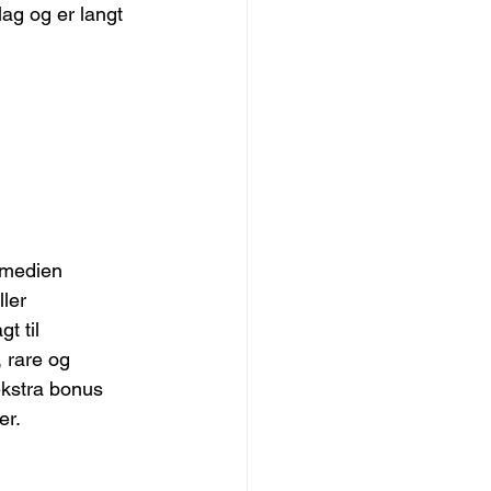
lag og er langt 
omedien 
ler 
t til 
 rare og 
kstra bonus 
er.