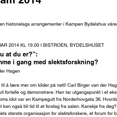
n historielags arrangementer i Kampen Bydelshus våre
AR 2014 KL 19.00 I BISTROEN, BYDELSHUSET
u at du er?”:
me i gang med slektsforskning?
 der Hagen
il å lære mer om kilder på nett! Carl Birger van der Hag
il fortelle og demonstrere. Han tar utgangspunkt i et eks
ms idol var en Kampegutt fra Norderhovgata 36. Hvorda
 kan også bli tid til et forslag fra salen. Kanskje fra deg
ets største organisasjon for slektsforskere, et forum for 