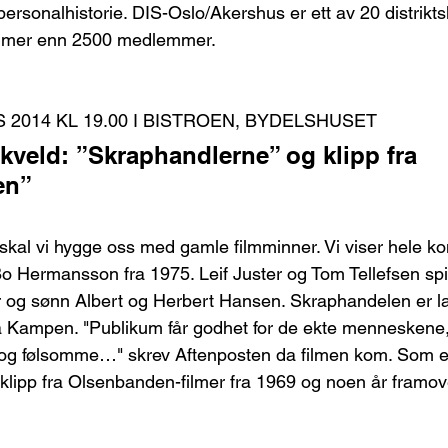
 personalhistorie. DIS-Oslo/Akershus er ett av 20 distrikts
e mer enn 2500 medlemmer.
 2014 KL 19.00 I BISTROEN, BYDELSHUSET
veld: ”Skraphandlerne” og klipp fra 
en”
kal vi hygge oss med gamle filmminner. Vi viser hele k
 Hermansson fra 1975. Leif Juster og Tom Tellefsen spil
 og sønn Albert og Herbert Hansen. Skraphandelen er lag
Kampen. "Publikum får godhet for de ekte menneskene,
 og følsomme…" skrev Aftenposten da filmen kom. Som e
 klipp fra Olsenbanden-filmer fra 1969 og noen år framov