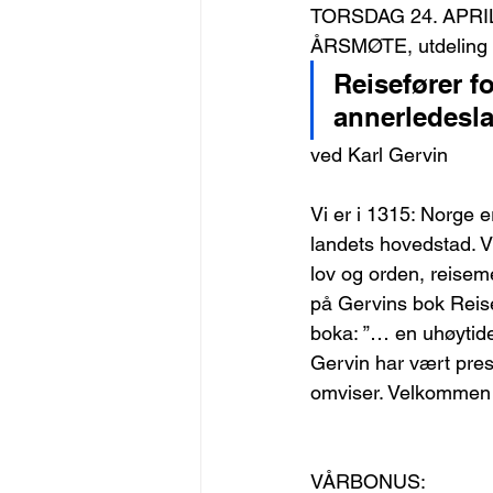
TORSDAG 24. APRI
ÅRSMØTE, utdeling 
Reisefører fo
annerledesla
ved Karl Gervin
Vi er i 1315: Norge 
landets hovedstad. Vi
lov og orden, reisem
på Gervins bok Reis
boka: ”… en uhøytide
Gervin har vært prest
omviser. Velkommen t
VÅRBONUS: