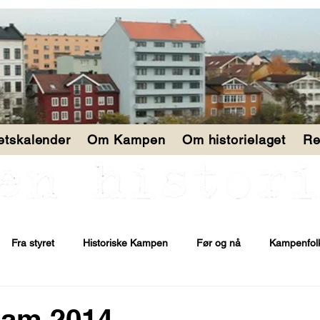
tetskalender
Om Kampen
Om historielaget
Re
Fra styret
Historiske Kampen
Før og nå
Kampenfol
ram 2014