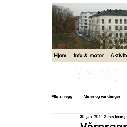
Hjem
Info & møter
Aktivi
Alle innlegg
Møter og vandringer
30. jan. 2014
2 min lesing
Åpen bakgård
Vårprog