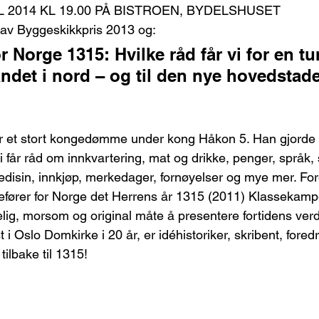
L 2014 KL 19.00 PÅ BISTROEN, BYDELSHUSET
av Byggeskikkpris 2013 og:
r Norge 1315: Hvilke råd får vi for en tur 
ndet i nord – og til den nye hovedstad
er et stort kongedømme under kong Håkon 5. Han gjorde i f
 får råd om innkvartering, mat og drikke, penger, språk, 
edisin, innkjøp, merkedager, fornøyelser og mye mer. Fo
efører for Norge det Herrens år 1315 (2011) Klassekam
lig, morsom og original måte å presentere fortidens verd
 i Oslo Domkirke i 20 år, er idéhistoriker, skribent, fore
ilbake til 1315!