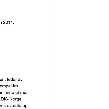
n 2014.
en, leder av 
empel fra 
n finne ut mer 
? DIS-Norge, 
bruk av data og 