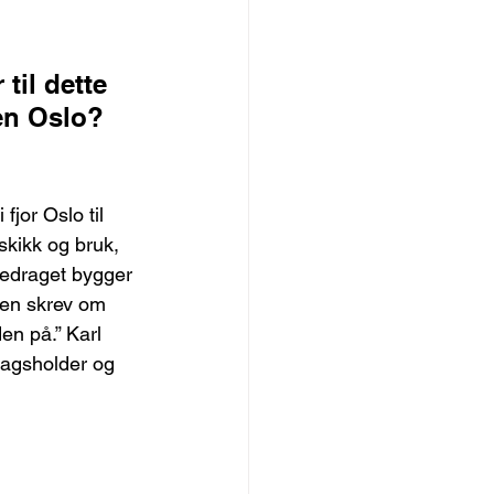
til dette 
en Oslo?
jor Oslo til 
skikk og bruk, 
redraget bygger 
pen skrev om 
en på.” Karl 
dragsholder og 