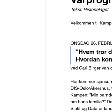
Tekst: Historielaget
Velkommen til Kampe
ONSDAG 26. FEBRU
"Hvem tror d
Hvordan kom
ved Carl Birger van
Her kommer sjansen t
DIS-Oslo/Akershus, v
Kampen: ”Min barndo
om hans familie?” Det
Slekt og Data er land