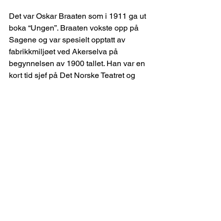
Det var Oskar Braaten som i 1911 ga ut 
boka “Ungen”. Braaten vokste opp på 
Sagene og var spesielt opptatt av 
fabrikkmiljøet ved Akerselva på 
begynnelsen av 1900 tallet. Han var en 
kort tid sjef på Det Norske Teatret og 
døde i en bilulykke i Trysil i 1939.
https://www.youtube.com/watch?
v=JuV4MAMa3ic