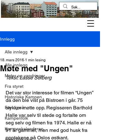
Kampen historielag
Innlegg
Alle innlegg
18. mars 2016
1 min lesing
Alle innlegg
Møte med "Ungen"
Møter og vandringer
Tekst: Lasse Solberg
Fra styret
Det var stor interesse for filmen “Ungen” 
Historiske Kampen
da den ble vist på Bistroen i går. 75 
stykker møtte opp. Regissøren Barthold 
Før og nå
Halle var selv til stede og fortalte om 
Kampenfolk
seg selv og filmen fra 1974. Halle er nå 
Kampenkalenderen
91 år gammel, men med god husk fra 
opptakene på Oslos østkant.
Åpen bakgård