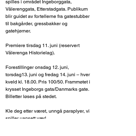
spilles i området Ingeborggata, 
Vålerenggata, Etterstadgata. Publikum 
blir guidet av fortellerne fra gatestubber 
til bakgårder, gressbakker og 
gatehjørner.
Premiere tirsdag 11. juni (reservert 
Vålerenga Historielag).
Forestillinger onsdag 12. juni, 
torsdag13. juni og fredag 14. juni – hver 
kveld kl. 18.00. Pris 100/50. Frammøtet i 
krysset Ingeborgs gata/Danmarks gate. 
Billetter løses på stedet.
Kle deg etter været, unngå paraplyer, vi 
spiller uansett vær!
Vel møtt!