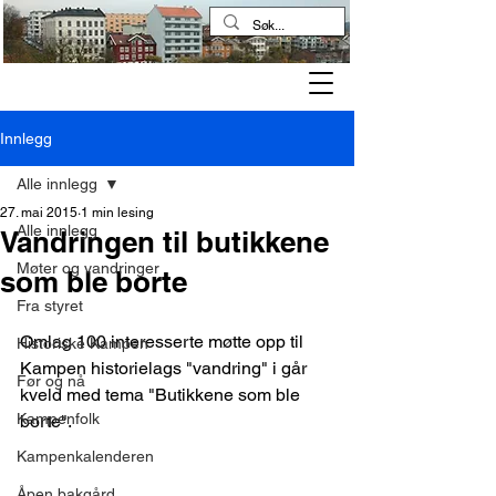
Kampen historielag
Innlegg
Alle innlegg
27. mai 2015
1 min lesing
Alle innlegg
Vandringen til butikkene
Møter og vandringer
som ble borte
Fra styret
Omlag 100 interesserte møtte opp til 
Historiske Kampen
Kampen historielags "vandring" i går 
Før og nå
kveld med tema "Butikkene som ble 
Kampenfolk
borte".
Kampenkalenderen
Åpen bakgård