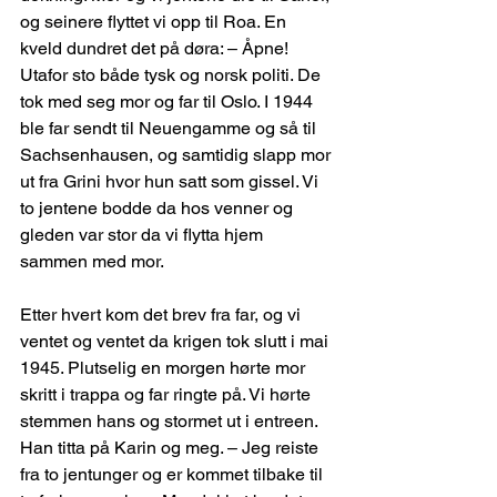
og seinere flyttet vi opp til Roa. En 
kveld dundret det på døra: – Åpne! 
Utafor sto både tysk og norsk politi. De 
tok med seg mor og far til Oslo. I 1944 
ble far sendt til Neuengamme og så til 
Sachsenhausen, og samtidig slapp mor 
ut fra Grini hvor hun satt som gissel. Vi 
to jentene bodde da hos venner og 
gleden var stor da vi flytta hjem 
sammen med mor.
Etter hvert kom det brev fra far, og vi 
ventet og ventet da krigen tok slutt i mai 
1945. Plutselig en morgen hørte mor 
skritt i trappa og far ringte på. Vi hørte 
stemmen hans og stormet ut i entreen. 
Han titta på Karin og meg. – Jeg reiste 
fra to jentunger og er kommet tilbake til 