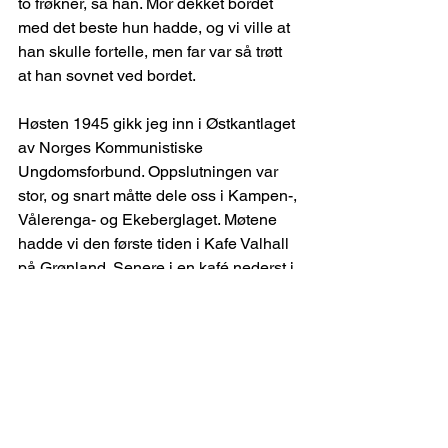
to frøkner, sa han. Mor dekket bordet 
med det beste hun hadde, og vi ville at 
han skulle fortelle, men far var så trøtt 
at han sovnet ved bordet.
Høsten 1945 gikk jeg inn i Østkantlaget 
av Norges Kommunistiske 
Ungdomsforbund. Oppslutningen var 
stor, og snart måtte dele oss i Kampen-, 
Vålerenga- og Ekeberglaget. Møtene 
hadde vi den første tiden i Kafe Valhall 
på Grønland. Senere i en kafé nederst i 
bakken i Nannestadgata. Varig 
tilholdssted fikk vi så i Jarlengården, 
Østkanten Folkets hus. Vi holdt 
studiesirkler og arrangerte lagsmøter. 
En dag kom et par unge gutter inn 
mens vi hadde styremøte. En av dem 
var Ivar Nygaard som ble mannen min, 