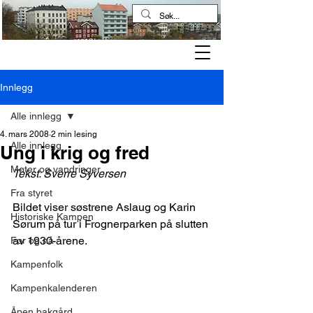
Kampen historielag
Innlegg
Alle innlegg
4. mars 2008
2 min lesing
Alle innlegg
Ung i krig og fred
Møter og vandringer
Tekst: Sverre Syversen
Fra styret
Bildet viser søstrene Aslaug og Karin 
Historiske Kampen
Sørum på tur i Frognerparken på slutten 
av 1930-årene.
Før og nå
Kampenfolk
Kampenkalenderen
Åpen bakgård