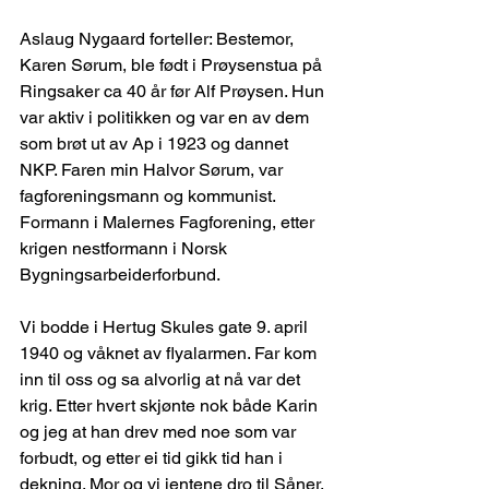
Aslaug Nygaard forteller: Bestemor, 
Karen Sørum, ble født i Prøysenstua på 
Ringsaker ca 40 år før Alf Prøysen. Hun 
var aktiv i politikken og var en av dem 
som brøt ut av Ap i 1923 og dannet 
NKP. Faren min Halvor Sørum, var 
fagforeningsmann og kommunist. 
Formann i Malernes Fagforening, etter 
krigen nestformann i Norsk 
Bygningsarbeiderforbund.
Vi bodde i Hertug Skules gate 9. april 
1940 og våknet av flyalarmen. Far kom 
inn til oss og sa alvorlig at nå var det 
krig. Etter hvert skjønte nok både Karin 
og jeg at han drev med noe som var 
forbudt, og etter ei tid gikk tid han i 
dekning. Mor og vi jentene dro til Såner, 