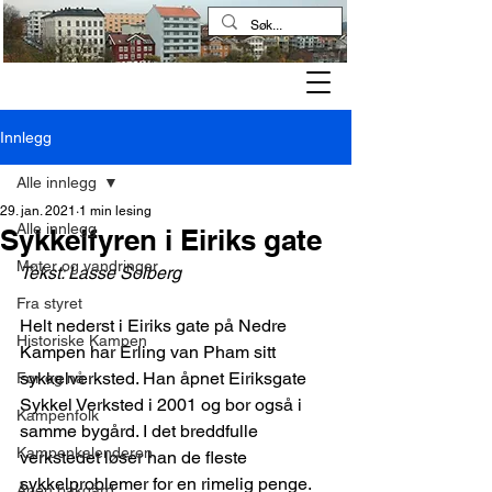
Kampen historielag
Innlegg
Alle innlegg
29. jan. 2021
1 min lesing
Alle innlegg
Sykkelfyren i Eiriks gate
Møter og vandringer
Tekst: Lasse Solberg
Fra styret
Helt nederst i Eiriks gate på Nedre 
Historiske Kampen
Kampen har Erling van Pham sitt 
sykkelverksted. Han åpnet Eiriksgate 
Før og nå
Sykkel Verksted i 2001 og bor også i 
Kampenfolk
samme bygård. I det breddfulle 
Kampenkalenderen
verkstedet løser han de fleste 
sykkelproblemer for en rimelig penge.
Åpen bakgård