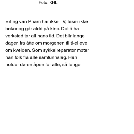
Foto: KHL
Erling van Pham har ikke TV, leser ikke 
bøker og går aldri på kino. Det å ha 
verksted tar all hans tid. Det blir lange 
dager, fra åtte om morgenen til ti-elleve 
om kvelden. Som sykkelreparatør møter 
han folk fra alle samfunnslag. Han 
holder døren åpen for alle, så lenge 
han ikke mistenker at de kommer med 
tjuvgods til butikken.
Han sier selv at han ikke er noen 
menneskekjenner, men syns det er 
hyggelig når folk kommer inn for å ta en 
prat, men det er helst sykkelen deres 
han vil forholde seg til. Han vet hvor 
han hører hjemme, sykkelfyren i Eiriks 