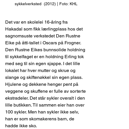
sykkelverksted  (2012) | Foto: KHL
Det var en skolelei 16-åring fra 
Hakadal som fikk lærlingplass hos det 
sagnomsuste verkstedet Den Rustne 
Eike på åtti-tallet i Oscars på Frogner. 
Den Rustne Eikes bunnsolide holdning 
til sykkelfaget er en holdning Erling tok 
med seg til sin egen sjappe. I det lille 
lokalet har hver mutter og skrue og 
slange og skiftenøkkel sin egen plass. 
Hjulene og dekkene henger pent på 
veggene og skuffene er fulle av sorterte 
ekstradeler. Det står sykler overalt i den 
lille butikken. Til sammen eier han over 
100 sykler. Men han sykler ikke selv, 
han er som skomakerens barn, de 
hadde ikke sko.