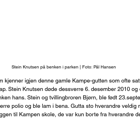
Stein Knutsen på benken i parken | Foto: Pål Hansen
m kjenner igjen denne gamle Kampe-gutten som ofte satt
. Stein Knutsen døde dessverre 6. desember 2010 og de
ken hans. Stein og tvillingbroren Bjørn, ble født 23.sep
erre polio og ble lam i bena. Gutta sto hverandre veldig 
ggen til Kampen skole, de var kun borte fra hverandre de