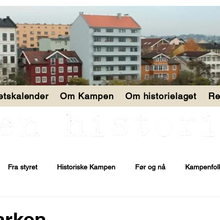
tetskalender
Om Kampen
Om historielaget
Re
Fra styret
Historiske Kampen
Før og nå
Kampenfol
parken