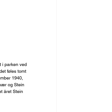
 i parken ved 
t føles tomt 
tember 1940, 
nær og Stein 
t året Stein 