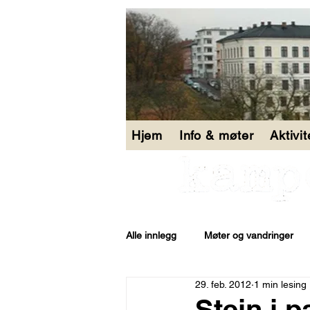
Hjem
Info & møter
Aktivi
Alle innlegg
Møter og vandringer
29. feb. 2012
1 min lesing
Åpen bakgård
Stein i 