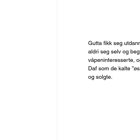
Gutta fikk seg utdan
aldri seg selv og beg
våpeninteresserte, o
Daf som de kalte ”øs
og solgte.