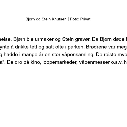
Bjørn og Stein Knutsen | Foto: Privat
nelse, Bjørn ble urmaker og Stein gravør. Da Bjørn døde i
ynte å drikke tett og satt ofte i parken. Brødrene var mege
g hadde i mange år en stor våpensamling. De reiste mye 
a”. De dro på kino, loppemarkeder, våpenmesser o.s.v. h