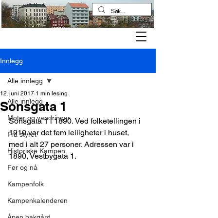
Kampen historielag
Innlegg
Alle innlegg
12. juni 2017
1 min lesing
Alle innlegg
Sonsgata 1
Møter og vandringer
Sonsgata 1 i 1890. Ved folketellingen i 
1910 var det fem leiligheter i huset, 
Fra styret
med i alt 27 personer. Adressen var i 
Historiske Kampen
1890, Vestbygata 1.
Før og nå
Kampenfolk
Kampenkalenderen
Åpen bakgård