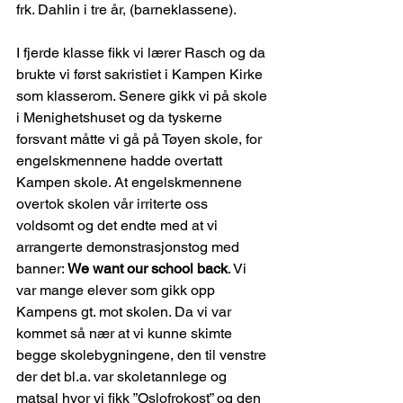
frk. Dahlin i tre år, (barneklassene).
I fjerde klasse fikk vi lærer Rasch og da 
brukte vi først sakristiet i Kampen Kirke 
som klasserom. Senere gikk vi på skole 
i Menighetshuset og da tyskerne 
forsvant måtte vi gå på Tøyen skole, for 
engelskmennene hadde overtatt 
Kampen skole. At engelskmennene 
overtok skolen vår irriterte oss 
voldsomt og det endte med at vi 
arrangerte demonstrasjonstog med 
banner: 
We want our school back
. Vi 
var mange elever som gikk opp 
Kampens gt. mot skolen. Da vi var 
kommet så nær at vi kunne skimte 
begge skolebygningene, den til venstre 
der det bl.a. var skoletannlege og 
matsal hvor vi fikk ”Oslofrokost” og den 