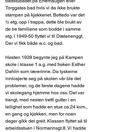
badstubadet på Enerhaugen eller 
Torggatas bad hvis vi da ikke brukte 
stampen på kjøkkenet. Bøttedo var det 
½ etg. opp i trappa, dette ble brukt av 
de tre familiene som bodde i samme 
etg. I 1949-50 flyttet vi til Dælenenggt. 
Der vi fikk både w.c. og bad.
Høsten 1939 begynte jeg på Kampen 
skole i klasse 1 a.g. med frøken Esther 
Dahlin som lærerinne. Da tyskerne 
innlosjerte seg på skolen vår ble det 
problemer, og de første dagene hadde 
vi skolegang hjemme hos oss. Det var 
trangt, med nesten tretti gutter i en 
leilighet som hadde en stue ca.24 kvm., 
en gang og kjøkken, men for noen 
dager gikk det greit. Klassen flyttet så til 
arbeidsstuen i Normannsgt.8. Vi hadde 