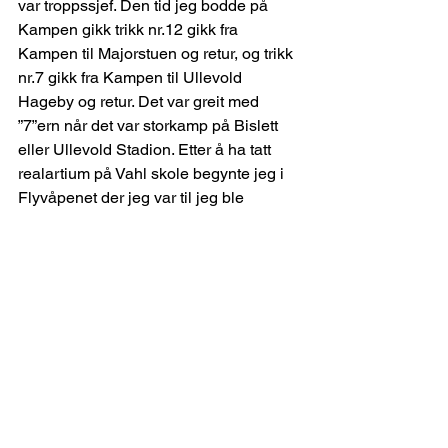
var troppssjef. Den tid jeg bodde på 
Kampen gikk trikk nr.12 gikk fra 
Kampen til Majorstuen og retur, og trikk 
nr.7 gikk fra Kampen til Ullevold 
Hageby og retur. Det var greit med 
”7”ern når det var storkamp på Bislett 
eller Ullevold Stadion. Etter å ha tatt 
realartium på Vahl skole begynte jeg i 
Flyvåpenet der jeg var til jeg ble 
pensjonist i 1992. Jeg tjenestegjorde 
stort sett på Sola og i Bodø. Nå bor jeg i 
Klepp utenfor Sandnes.