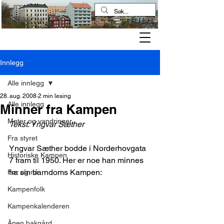
Kampen historielag
Innlegg
Alle innlegg
28. aug. 2008
2 min lesing
Alle innlegg
Minner fra Kampen
Møter og vandringer
Tekst: Yngvar Sæther
Fra styret
Yngvar Sæther bodde i Norderhovgata 
Historiske Kampen
7 fram til 1950. Her er noe han minnes 
fra sin barndoms Kampen:
Før og nå
Kampenfolk
Kampenkalenderen
Åpen bakgård