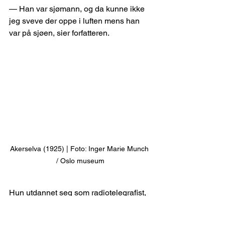
— Han var sjømann, og da kunne ikke 
jeg sveve der oppe i luften mens han 
var på sjøen, sier forfatteren.
Akerselva (1925) | Foto: Inger Marie Munch 
/ Oslo museum
Hun utdannet seg som radiotelegrafist, 
men skrev lange brev hjem. Hun fikk 
råd om å skrive mer, fordi brevene var 