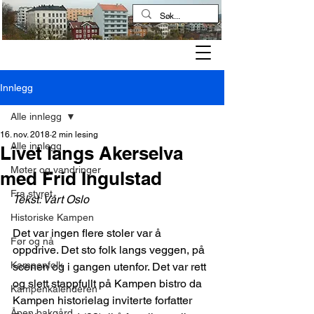
Kampen historielag
Innlegg
Alle innlegg
16. nov. 2018
2 min lesing
Alle innlegg
Livet langs Akerselva
Møter og vandringer
med Frid Ingulstad
Fra styret
Tekst: Vårt Oslo
Historiske Kampen
Det var ingen flere stoler var å 
Før og nå
oppdrive. Det sto folk langs veggen, på 
Kampenfolk
scenen og i gangen utenfor. Det var rett 
og slett stappfullt på Kampen bistro da 
Kampenkalenderen
Kampen historielag inviterte forfatter 
Åpen bakgård