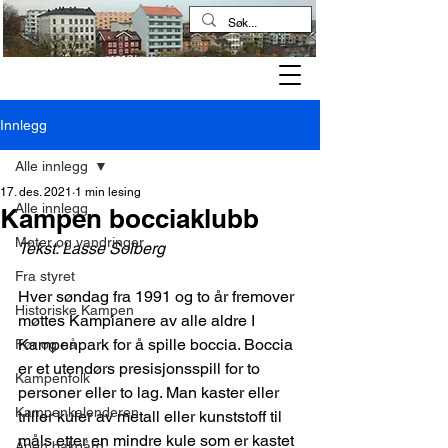
Kampen historielag
Innlegg
Alle innlegg
17. des. 2021
1 min lesing
Alle innlegg
Kampen bocciaklubb
Møter og vandringer
Tekst: Lasse Solberg
Fra styret
Hver søndag fra 1991 og to år fremover 
Historiske Kampen
møttes Kampianere av alle aldre I 
Kampenpark for å spille boccia. Boccia 
Før og nå
er et utendørs presisjonsspill for to 
Kampenfolk
personer eller to lag. Man kaster eller 
Kampenkalenderen
triller kuler av metall eller kunststoff til 
måls etter en mindre kule som er kastet 
Åpen bakgård