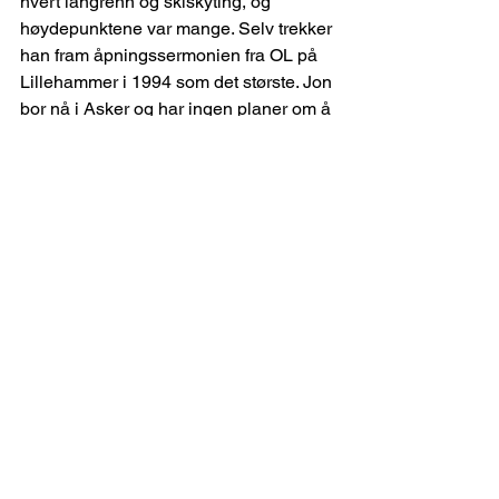
hvert langrenn og skiskyting, og 
høydepunktene var mange. Selv trekker 
han fram åpningssermonien fra OL på 
Lillehammer i 1994 som det største. Jon 
bor nå i Asker og har ingen planer om å 
pensjonere seg.
Se alle
Siste innlegg