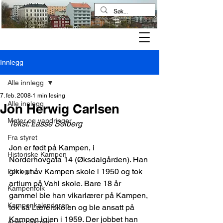
Kampen historielag
Innlegg
Alle innlegg
7. feb. 2008
1 min lesing
Alle innlegg
Jon Herwig Carlsen
Møter og vandringer
Tekst: Lasse Solberg
Fra styret
Jon er født på Kampen, i 
Historiske Kampen
Norderhovgata 14 (Øksdalgården). Han 
gikk ut av Kampen skole i 1950 og tok 
Før og nå
artium på Vahl skole. Bare 18 år 
Kampenfolk
gammel ble han vikarlærer på Kampen, 
Kampenkalenderen
tok så Lærerskolen og ble ansatt på 
Kampen igjen i 1959. Der jobbet han 
Åpen bakgård