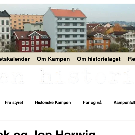
tetskalender
Om Kampen
Om historielaget
Re
Fra styret
Historiske Kampen
Før og nå
Kampenfol
ank og Jon Herwig