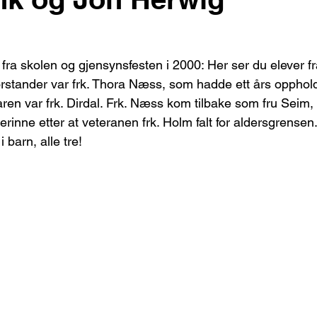
fra skolen og gjensynsfesten i 2000: Her ser du elever fr
rstander var frk. Thora Næss, som hadde ett års opphold 
aren var frk. Dirdal. Frk. Næss kom tilbake som fru Seim,
rinne etter at veteranen frk. Holm falt for aldersgrensen.
barn, alle tre!