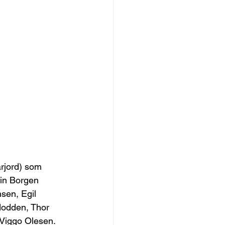
arjord) som 
ein Borgen 
sen, Egil 
dodden, Thor 
 Viggo Olesen. 