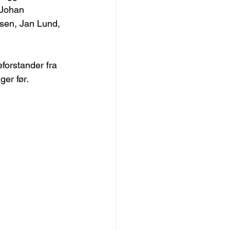
-Johan 
sen, Jan Lund, 
eforstander fra 
er før. 