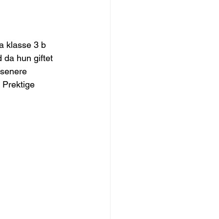
a klasse 3 b 
da hun giftet 
 senere 
 Prektige 