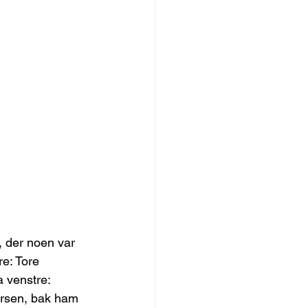
, der noen var 
re: Tore 
 venstre: 
fersen, bak ham 