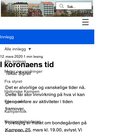
Kampen historielag
Innlegg
Alle innlegg
12. mars 2020
1 min lesing
Alle innlegg
I koronaens tid
Møter og vandringer
Tekst: Styret
Fra styret
Det er alvorlige og vanskelige tider nå. 
Historiske Kampen
Dette får stor innvirkning på hva vi kan 
gjennomføre av aktiviteter i tiden 
Før og nå
framover.
Kampenfolk
Kampenkalenderen
Foreløpig er møtet om bondegården på 
Kampen, 25. mars kl. 19.00, avlyst. Vi 
Åpen bakgård