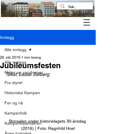
Kampen historielag
Innlegg
Alle innlegg
26. okt. 2016
1 min lesing
Alle innlegg
Jubileumsfesten
Møter og vandringer
Tekst: Lasse Solberg
Fra styret
Historiske Kampen
Før og nå
Kampenfolk
Storsalen under historielagets 30-årsdag 
Kampenkalenderen
(2016) | Foto: Ragnhild Hoel
Åpen bakgård