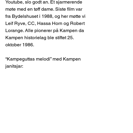
Youtube, slo godt an. Et sjarmerende 
møte med en tøff dame. Siste film var 
fra Bydelshuset i 1988, og her møtte vi 
Leif Ryve, CC, Hassa Horn og Robert 
Lorange. Alle pionerer på Kampen da 
Kampen historielag ble stiftet 25. 
oktober 1986.
“Kampeguttas melodi” med Kampen 
janitsjar:
https://video.wixstatic.com/video/3a106c_49
88df4dae034507a02c87836847c8d6/480p/
mp4/file.mp4