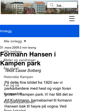
Kampen historielag
Innlegg
Alle innlegg
31. mars 2009
2 min lesing
Alle innlegg
Formann Hansen i
Møter og vandringer
Kampen park
Fra styret
Tekst: Lasse Solberg
Historiske Kampen
På dette fine bildet fra 1920 ser vi 
Før og nå
parkarbeidere med hest og vogn foran 
Kampenfolk
grotten i Kampen park. Vi har fått det av 
Alf Kryhlmann, barnebarnet til formann 
Kampenkalenderen
Hansen bak til høyre på vogna. Ved 
Åpen bakgård