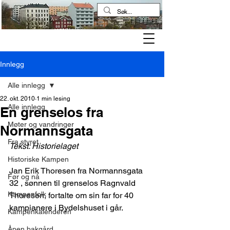
Kampen historielag
Innlegg
Alle innlegg
22. okt. 2010
1 min lesing
Alle innlegg
En grenselos fra
Møter og vandringer
Normannsgata
Fra styret
Tekst: Historielaget
Historiske Kampen
Jan Erik Thoresen fra Normannsgata 
Før og nå
32 , sønnen til grenselos Ragnvald 
Kampenfolk
Thoresen, fortalte om sin far for 40 
kampianere i Bydelshuset i går.
Kampenkalenderen
Åpen bakgård