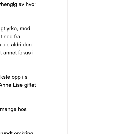
vhengig av hvor 
ngt yrke, med 
t ned fra 
ble aldri den 
t annet fokus i 
kste opp i s 
nne Lise giftet 
t mange hos 
g rundt omkring.