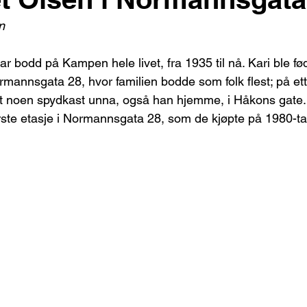
n
ar bodd på Kampen hele livet, fra 1935 til nå. Kari ble fød
Normannsgata 28, hvor familien bodde som folk flest; på et
ødt noen spydkast unna, også han hjemme, i Håkons gate.
 første etasje i Normannsgata 28, som de kjøpte på 1980-ta