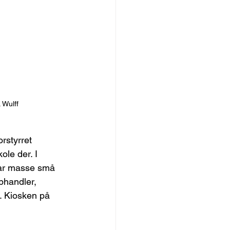
 Wulff
rstyrret 
ole der. I 
var masse små 
phandler, 
r. Kiosken på 