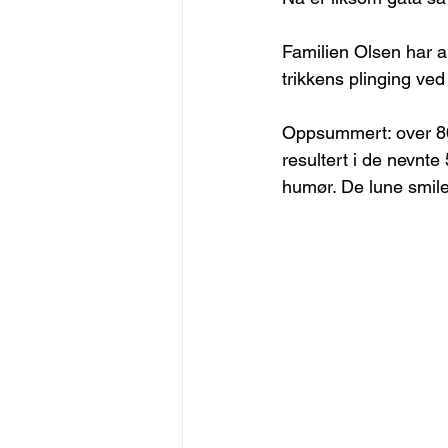
Familien Olsen har al
trikkens plinging ved
Oppsummert: over 80 
resultert i de nevnt
humør. De lune smilen