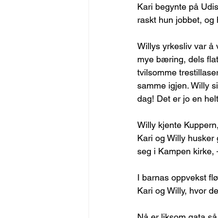
Kari begynte på Udi
raskt hun jobbet, og h
Willys yrkesliv var å
mye bæring, dels flat
tvilsomme trestillas
samme igjen. Willy sie
dag! Det er jo en hel
Willy kjente Kuppern
Kari og Willy husker
seg i Kampen kirke, 
I barnas oppvekst fl
Kari og Willy, hvor d
Nå er liksom gata så 