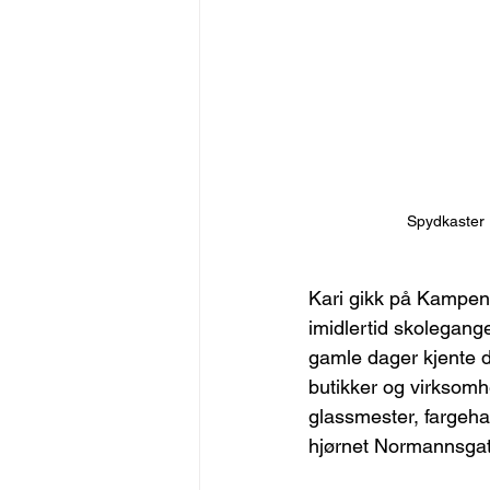
Spydkaster P
Kari gikk på Kampen 
imidlertid skolegange
gamle dager kjente 
butikker og virksomhe
glassmester, fargehan
hjørnet Normannsgata