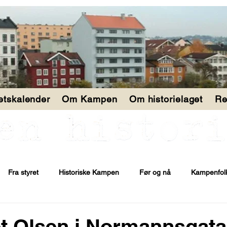
tetskalender
Om Kampen
Om historielaget
Re
Fra styret
Historiske Kampen
Før og nå
Kampenfol
t Olsen i Normannsgata