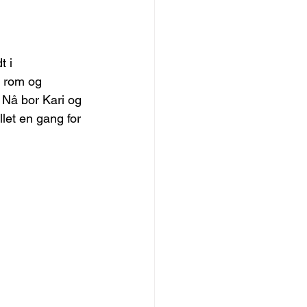
t i 
t rom og 
 Nå bor Kari og 
llet en gang for 