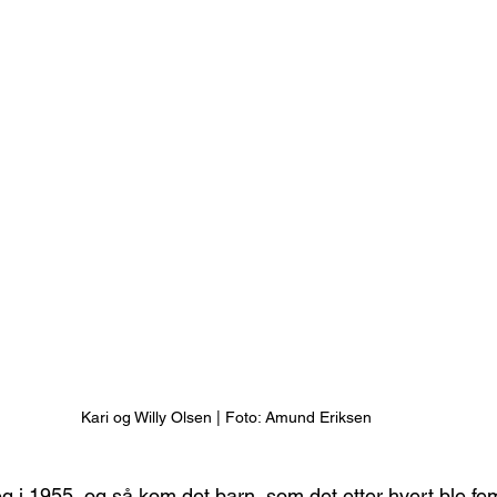
Kari og Willy Olsen | Foto: Amund Eriksen
seg i 1955, og så kom det barn, som det etter hvert ble fem