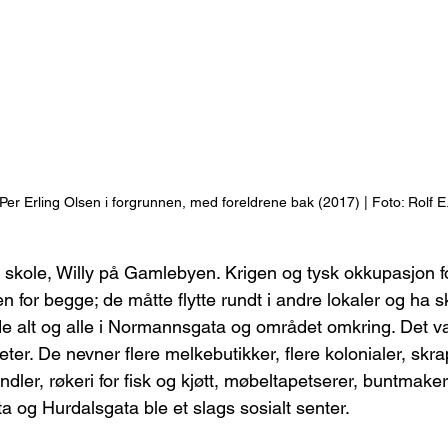
er Erling Olsen i forgrunnen, med foreldrene bak (2017) | Foto: Rolf E.
skole, Willy på Gamlebyen. Krigen og tysk okkupasjon fo
n for begge; de måtte flytte rundt i andre lokaler og ha sk
de alt og alle i Normannsgata og området omkring. Det 
ter. De nevner flere melkebutikker, flere kolonialer, skra
dler, røkeri for fisk og kjøtt, møbeltapetserer, buntmake
 og Hurdalsgata ble et slags sosialt senter.