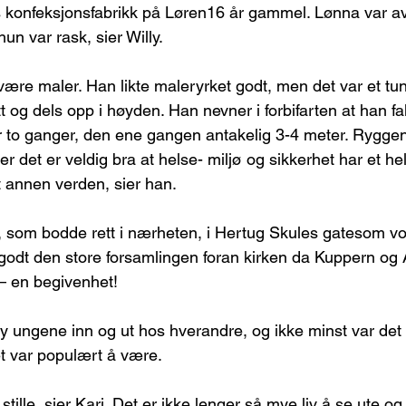
s konfeksjonsfabrikk på Løren16 år gammel. Lønna var a
un var rask, sier Willy.
 være maler. Han likte maleryrket godt, men det var et tu
t og dels opp i høyden. Han nevner i forbifarten at han fal
er to ganger, den ene gangen antakelig 3-4 meter. Ryggen 
r det er veldig bra at helse- miljø og sikkerhet har et hel
t annen verden, sier han.
, som bodde rett i nærheten, i Hertug Skules gatesom vo
 godt den store forsamlingen foran kirken da Kuppern og A
– en begivenhet!
øy ungene inn og ut hos hverandre, og ikke minst var de
et var populært å være.
stille, sier Kari. Det er ikke lenger så mye liv å se ute o