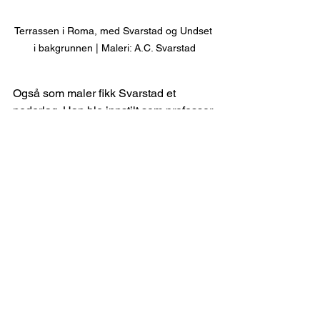
Terrassen i Roma, med Svarstad og Undset 
i bakgrunnen | Maleri: A.C. Svarstad
Også som maler fikk Svarstad et 
nederlag. Han ble innstilt som professor 
ved Kunstakademiet, men fikk ikke 
stillingen.