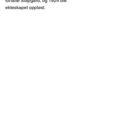
fortalte Slapgard, og 1924 ble 
ekteskapet oppløst.