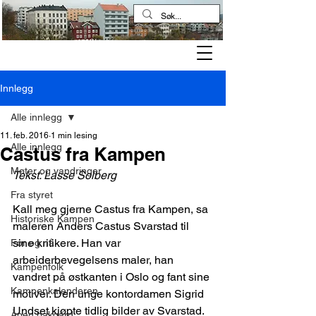
Kampen historielag
Innlegg
Alle innlegg
11. feb. 2016
1 min lesing
Alle innlegg
Castus fra Kampen
Møter og vandringer
Tekst: Lasse Solberg
Fra styret
Kall meg gjerne Castus fra Kampen, sa 
Historiske Kampen
maleren Anders Castus Svarstad til 
sine kritikere. Han var 
Før og nå
arbeiderbevegelsens maler, han 
Kampenfolk
vandret på østkanten i Oslo og fant sine 
Kampenkalenderen
motiver. Den unge kontordamen Sigrid 
Undset kjøpte tidlig bilder av Svarstad. 
Åpen bakgård