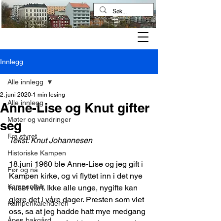
Kampen historielag
Innlegg
Alle innlegg
2. juni 2020
1 min lesing
Alle innlegg
Anne-Lise og Knut gifter
Møter og vandringer
seg
Fra styret
Tekst: Knut Johannesen
Historiske Kampen
18.juni 1960 ble Anne-Lise og jeg gift i 
Før og nå
Kampen kirke, og vi flyttet inn i det nye 
Kampenfolk
huset vårt. Ikke alle unge, nygifte kan 
gjøre det i våre dager. Presten som viet 
Kampenkalenderen
oss, sa at jeg hadde hatt mye medgang 
Åpen bakgård