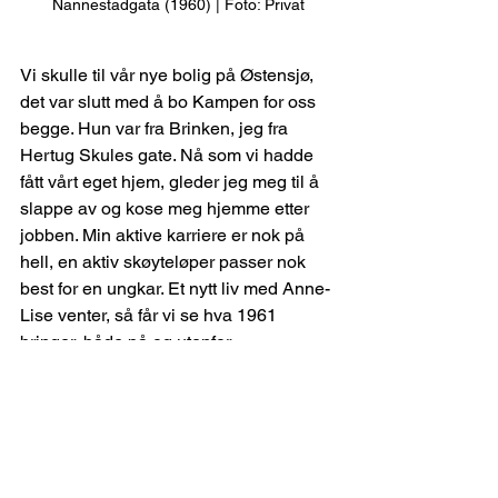
Nannestadgata (1960) | Foto: Privat
Vi skulle til vår nye bolig på Østensjø, 
det var slutt med å bo Kampen for oss 
begge. Hun var fra Brinken, jeg fra 
Hertug Skules gate. Nå som vi hadde 
fått vårt eget hjem, gleder jeg meg til å 
slappe av og kose meg hjemme etter 
jobben. Min aktive karriere er nok på 
hell, en aktiv skøyteløper passer nok 
best for en ungkar. Et nytt liv med Anne-
Lise venter, så får vi se hva 1961 
bringer, både på og utenfor 
skøytebanen.
Fra boka «Fra Kampen til Squaw 
Valley» av Knut Johannesen