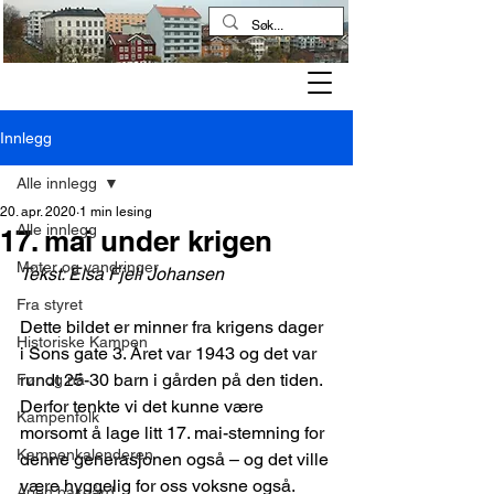
Kampen historielag
Innlegg
Alle innlegg
20. apr. 2020
1 min lesing
Alle innlegg
17. mai under krigen
Møter og vandringer
Tekst: Elsa Fjell Johansen
Fra styret
Dette bildet er minner fra krigens dager 
Historiske Kampen
i Sons gate 3. Året var 1943 og det var 
rundt 25-30 barn i gården på den tiden. 
Før og nå
Derfor tenkte vi det kunne være 
Kampenfolk
morsomt å lage litt 17. mai-stemning for 
Kampenkalenderen
denne generasjonen også – og det ville 
være hyggelig for oss voksne også.
Åpen bakgård