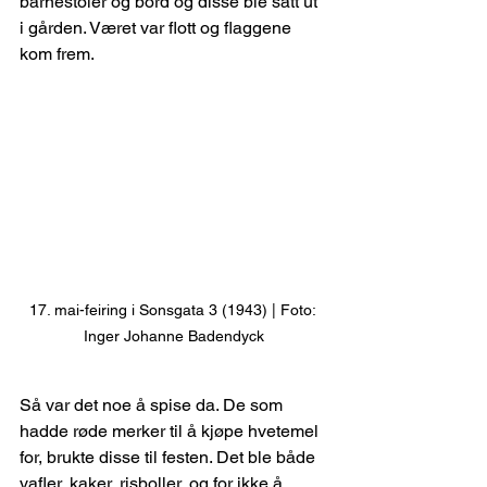
barnestoler og bord og disse ble satt ut 
i gården. Været var flott og flaggene 
kom frem.
17. mai-feiring i Sonsgata 3 (1943) | Foto: 
Inger Johanne Badendyck
Så var det noe å spise da. De som 
hadde røde merker til å kjøpe hvetemel 
for, brukte disse til festen. Det ble både 
vafler, kaker, risboller, og for ikke å 