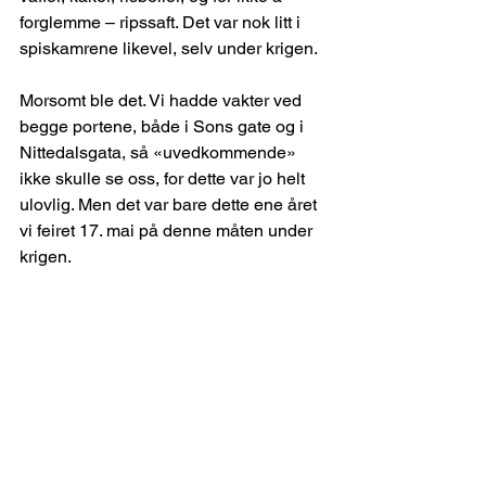
forglemme – ripssaft. Det var nok litt i 
spiskamrene likevel, selv under krigen.
Morsomt ble det. Vi hadde vakter ved 
begge portene, både i Sons gate og i 
Nittedalsgata, så «uvedkommende» 
ikke skulle se oss, for dette var jo helt 
ulovlig. Men det var bare dette ene året 
vi feiret 17. mai på denne måten under 
krigen.