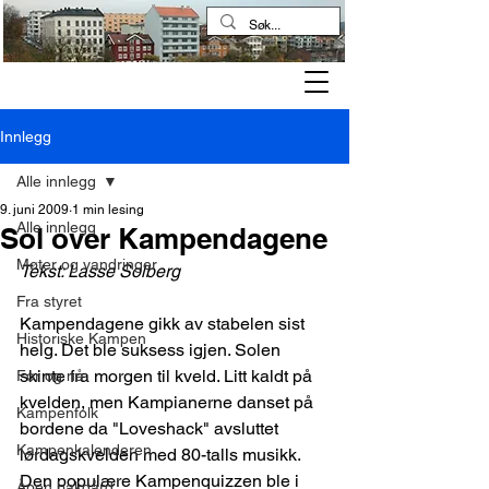
Kampen historielag
Innlegg
Alle innlegg
9. juni 2009
1 min lesing
Alle innlegg
Sol over Kampendagene
Møter og vandringer
Tekst: Lasse Solberg
Fra styret
Kampendagene gikk av stabelen sist 
Historiske Kampen
helg. Det ble suksess igjen. Solen 
skinte fra morgen til kveld. Litt kaldt på 
Før og nå
kvelden, men Kampianerne danset på 
Kampenfolk
bordene da "Loveshack" avsluttet 
Kampenkalenderen
lørdagskvelden med 80-talls musikk. 
Den populære Kampenquizzen ble i 
Åpen bakgård