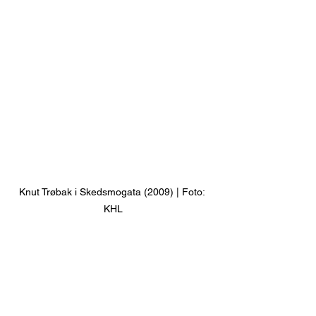
Knut Trøbak i Skedsmogata (2009) | Foto: 
KHL
Åpen bakgård, som Historielaget 
arrangerte på søndag, ble en suksess. 
Alle bakgårder hadde mange 
besøkende og alle ble tatt vel imot.