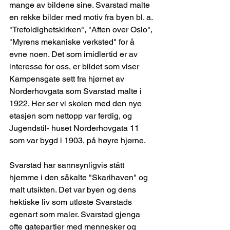
mange av bildene sine. Svarstad malte 
en rekke bilder med motiv fra byen bl. a. 
"Trefoldighetskirken", "Aften over Oslo", 
"Myrens mekaniske verksted" for å 
evne noen. Det som imidlertid er av 
interesse for oss, er bildet som viser 
Kampensgate sett fra hjørnet av 
Norderhovgata som Svarstad malte i 
1922. Her ser vi skolen med den nye 
etasjen som nettopp var ferdig, og 
Jugendstil- huset Norderhovgata 11 
som var bygd i 1903, på høyre hjørne.
Svarstad har sannsynligvis stått 
hjemme i den såkalte "Skarihaven" og 
malt utsikten. Det var byen og dens 
hektiske liv som utløste Svarstads 
egenart som maler. Svarstad gjenga 
ofte gatepartier med mennesker og 