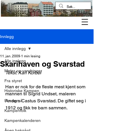
Kampen historielag
Innlegg
Alle innlegg
11. jan. 2009
1 min lesing
Alle innlegg
Skarihaven og Svarstad
Møter og vandringer
Tekst: Kari Korbøl
Fra styret
Han er nok for de fleste mest kjent som 
Historiske Kampen
mannen til Sigrid Undset, maleren 
Anders Castus Svarstad. De giftet seg i 
Før og nå
1912 og fikk tre barn sammen.
Kampenfolk
Kampenkalenderen
Åpen bakgård