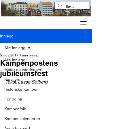
Kampen historielag
Innlegg
Alle innlegg
5. nov. 2017
1 min lesing
Alle innlegg
Kampenpostens
Møter og vandringer
jubileumsfest
Fra styret
Tekst: Lasse Solberg
Historiske Kampen
Før og nå
Kampenfolk
Kampenkalenderen
Åpen bakgård