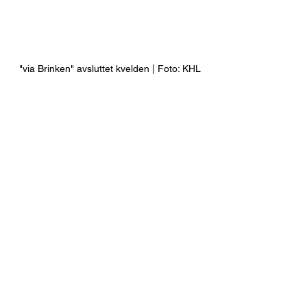
"via Brinken" avsluttet kvelden | Foto: KHL
Stig Berg og Audun Edvardsen (2017) | 
Foto: KHL