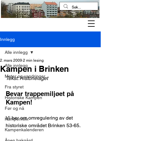
Kampen historielag
Innlegg
Alle innlegg
2. mars 2009
2 min lesing
Alle innlegg
Kampen i Brinken
Møter og vandringer
Tekst: Historielaget
Fra styret
Bevar trappemiljøet på 
Historiske Kampen
Kampen!
Før og nå
Vi ber om omregulering av det 
Kampenfolk
historiske området Brinken 53-65.
Kampenkalenderen
Åpen bakgård