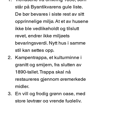
står på Byantikvarens gule liste. 
De bør bevares i siste rest av sitt 
opprinnelige miljø. At et av husene 
ikke ble vedlikeholdt og tilslutt 
revet, endrer ikke miljøets 
bevaringsverdi. Nytt hus i samme 
stil kan settes opp.
Kampentrappa, et kulturminne i 
granitt og smijern, fra slutten av 
1890-tallet. Trappa skal nå 
restaureres gjennom øremerkede 
midler.
En vill og frodig grønn oase, med 
store løvtrær og yrende fugleliv, 
som omgir trapp og hus, og som er 
inngangsporten til Kampen fra vest