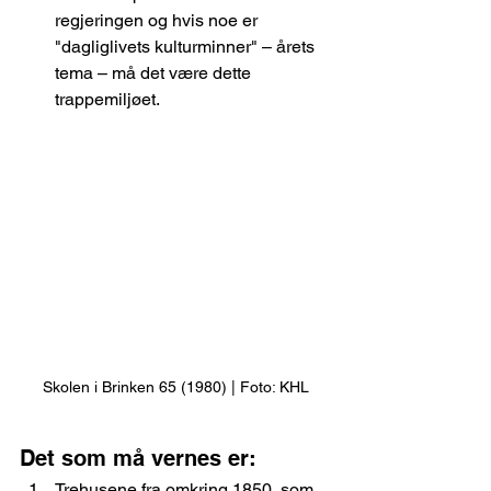
regjeringen og hvis noe er 
"dagliglivets kulturminner" – årets 
tema – må det være dette 
trappemiljøet.
Skolen i Brinken 65 (1980) | Foto: KHL
Det som må vernes er:
Trehusene fra omkring 1850, som 