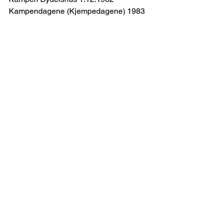
Kampendagene (Kjempedagene) 1983
Se alle
Siste innlegg