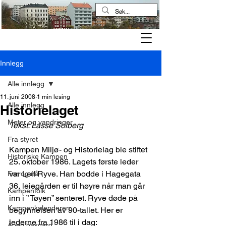
Kampen historielag
Innlegg
Alle innlegg
11. juni 2008
1 min lesing
Alle innlegg
Historielaget
Møter og vandringer
Tekst: Lasse Solberg
Fra styret
Kampen Miljø- og Historielag ble stiftet 
Historiske Kampen
25. oktober 1986. Lagets første leder 
var Leif Ryve. Han bodde i Hagegata 
Før og nå
36, leiegården er til høyre når man går 
Kampenfolk
inn i ” Tøyen” senteret. Ryve døde på 
Kampenkalenderen
begynnelsen av 90-tallet. Her er 
lederne fra 1986 til i dag:
Åpen bakgård