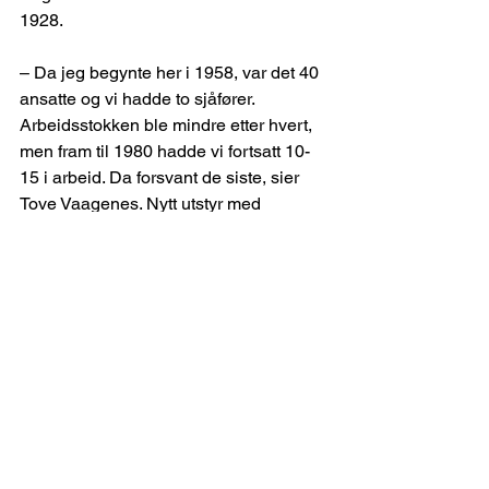
1928.
– Da jeg begynte her i 1958, var det 40 
ansatte og vi hadde to sjåfører. 
Arbeidsstokken ble mindre etter hvert, 
men fram til 1980 hadde vi fortsatt 10-
15 i arbeid. Da forsvant de siste, sier 
Tove Vaagenes. Nytt utstyr med 
effektive maskiner var noe av årsaken 
til dette. Fra 1980 ble Ekspress 
Renseriet drevet som en «mann-og-
kone»-bedrift fram til Tove Vaagenes’ 
mann døde i 1991.
Da renseriet flyttet inn i nummer 17 i 
1938, var det et av de største i Oslo og 
brukte hele huset. De siste fire åra har 
de leid ut lokaler til Willy’s brukthandel.