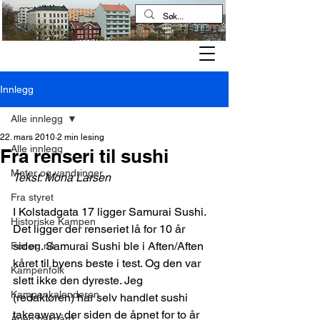
Kampen historielag
Innlegg
Alle innlegg
22. mars 2010
2 min lesing
Alle innlegg
Fra renseri til sushi
Møter og vandringer
Tekst: Mona Larsen
Fra styret
I Kolstadgata 17 ligger Samurai Sushi. 
Historiske Kampen
Det ligger der renseriet lå for 10 år 
siden. Samurai Sushi ble i Aften/Aften 
Før og nå
kåret til byens beste i test. Og den var 
Kampenfolk
slett ikke den dyreste. Jeg 
Kampenkalenderen
(redaktøren) har selv handlet sushi 
takeaway der siden de åpnet for to år 
Åpen bakgård