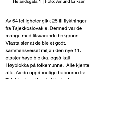
Hølandsgata 1 | Foto: Amund Eriksen
Av 64 leiligheter gikk 25 til flyktninger 
fra Tsjekkoslovakia. Dermed var de 
mange med tilsvarende bakgrunn. 
Vlasta sier at de ble et godt, 
sammensveiset miljø i den nye 11. 
etasjer høye blokka, også kalt 
Høyblokka på folkemunne.  Alle kjente 
alle. Av de opprinnelige beboerne fra 
Tsjekkoslovakia, ble Vlasta den 
lengstboende. 
Hun flyttet ut i januar 2020, over 100 år 
gammel, til Romsås sykehjem, der hun 
trives og får god pleie. Vi hadde en kort 
og hyggelig samtale på telefon (for å 
unngå Corona-smitte). På det originale 