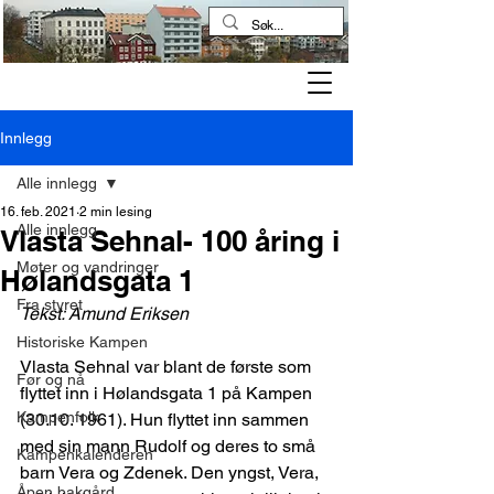
Kampen historielag
Innlegg
Alle innlegg
16. feb. 2021
2 min lesing
Alle innlegg
Vlasta Sehnal- 100 åring i
Møter og vandringer
Hølandsgata 1
Fra styret
Tekst: Amund Eriksen
Historiske Kampen
Vlasta Sehnal var blant de første som 
Før og nå
flyttet inn i Hølandsgata 1 på Kampen 
Kampenfolk
(30.10. 1961). Hun flyttet inn sammen 
med sin mann Rudolf og deres to små 
Kampenkalenderen
barn Vera og Zdenek. Den yngst, Vera, 
Åpen bakgård