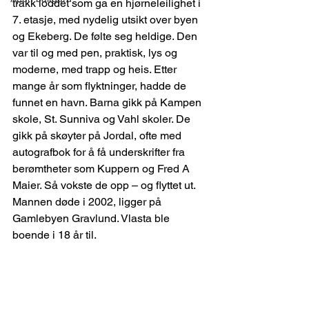
trakk loddet som ga en hjørneleilighet i 
7. etasje, med nydelig utsikt over byen 
og Ekeberg. De følte seg heldige. Den 
var til og med pen, praktisk, lys og 
moderne, med trapp og heis. Etter 
mange år som flyktninger, hadde de 
funnet en havn. Barna gikk på Kampen 
skole, St. Sunniva og Vahl skoler. De 
gikk på skøyter på Jordal, ofte med 
autografbok for å få underskrifter fra 
berømtheter som Kuppern og Fred A 
Maier. Så vokste de opp – og flyttet ut. 
Mannen døde i 2002, ligger på 
Gamlebyen Gravlund. Vlasta ble 
boende i 18 år til.