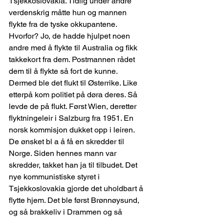
Tsjekkoslovakia. Tidlig under andre 
verdenskrig måtte hun og mannen 
flykte fra de tyske okkupantene. 
Hvorfor? Jo, de hadde hjulpet noen 
andre med å flykte til Australia og fikk 
takkekort fra dem. Postmannen rådet 
dem til å flykte så fort de kunne. 
Dermed ble det flukt til Østerrike. Like 
etterpå kom politiet på døra deres. Så 
levde de på flukt. Først Wien, deretter 
flyktningeleir i Salzburg fra 1951. En 
norsk kommisjon dukket opp i leiren. 
De ønsket bl a å få en skredder til 
Norge. Siden hennes mann var 
skredder, takket han ja til tilbudet. Det 
nye kommunistiske styret i 
Tsjekkoslovakia gjorde det uholdbart å 
flytte hjem. Det ble først Brønnøysund, 
og så brakkeliv i Drammen og så 