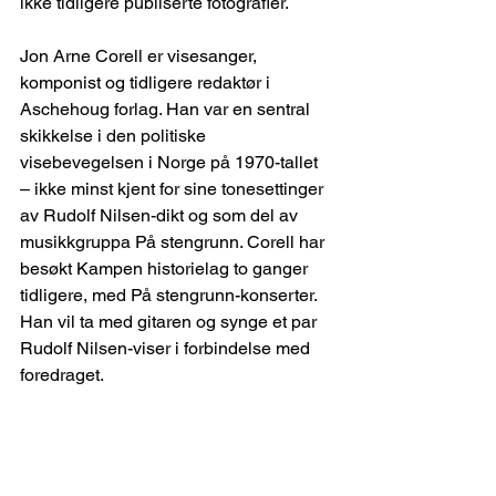
ikke tidligere publiserte fotografier.
Jon Arne Corell er visesanger, 
komponist og tidligere redaktør i 
Aschehoug forlag. Han var en sentral 
skikkelse i den politiske 
visebevegelsen i Norge på 1970-tallet 
– ikke minst kjent for sine tonesettinger 
av Rudolf Nilsen-dikt og som del av 
musikkgruppa På stengrunn. Corell har 
besøkt Kampen historielag to ganger 
tidligere, med På stengrunn-konserter. 
Han vil ta med gitaren og synge et par 
Rudolf Nilsen-viser i forbindelse med 
foredraget.
EN GANG I SLUTTEN AV 