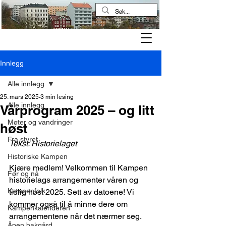
Kampen historielag
Innlegg
Alle innlegg
25. mars 2025
3 min lesing
Alle innlegg
Vårprogram 2025 – og litt
Møter og vandringer
høst
Fra styret
Tekst: Historielaget
Historiske Kampen
Kjære medlem! Velkommen til Kampen 
Før og nå
historielags arrangementer våren og 
Kampenfolk
tidlig høst 2025. Sett av datoene! Vi 
kommer også til å minne dere om 
Kampenkalenderen
arrangementene når det nærmer seg.
Åpen bakgård