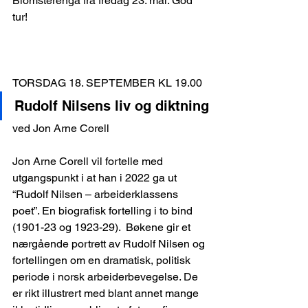
Blomsterenga fra fredag 23. mai. God 
tur!
TORSDAG 18. SEPTEMBER KL 19.00
Rudolf Nilsens liv og diktning
ved Jon Arne Corell
Jon Arne Corell vil fortelle med 
utgangspunkt i at han i 2022 ga ut 
“Rudolf Nilsen – arbeiderklassens 
poet”. En biografisk fortelling i to bind 
(1901-23 og 1923-29).  Bøkene gir et 
nærgående portrett av Rudolf Nilsen og 
fortellingen om en dramatisk, politisk 
periode i norsk arbeiderbevegelse. De 
er rikt illustrert med blant annet mange 