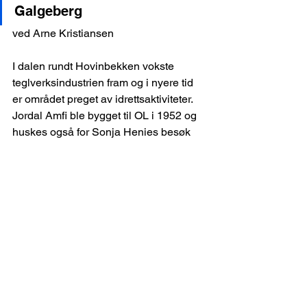
Galgeberg
ved Arne Kristiansen
I dalen rundt Hovinbekken vokste 
teglverksindustrien fram og i nyere tid 
er området preget av idrettsaktiviteter. 
Jordal Amfi ble bygget til OL i 1952 og 
huskes også for Sonja Henies besøk 
med sine spektakulære isshow i 1953 
og 1955. Vi vandrer videre til 
Martestokker, navnet på Galgeberg i 
middelalderen. Området ble i 
middelalderen og til langt ut på 1800-
tallet brukt som avrettingssted. Vi 
besøker også «Skarpretterboligen», 
Agdergata 1, øverst i Klosterenga park. 
Huset ble fredet i 1962 og huser i dag 
flere kunstnere. Vi møter kampegutten 