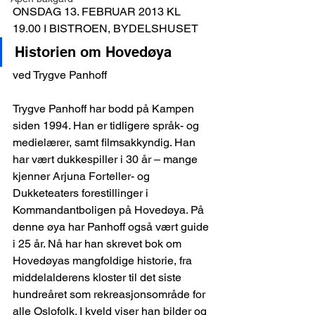
ONSDAG 13. FEBRUAR 2013 KL 
19.00 I BISTROEN, BYDELSHUSET
Historien om Hovedøya
ved Trygve Panhoff
Trygve Panhoff har bodd på Kampen 
siden 1994. Han er tidligere språk- og 
medielærer, samt filmsakkyndig. Han 
har vært dukkespiller i 30 år – mange 
kjenner Arjuna Forteller- og 
Dukketeaters forestillinger i 
Kommandantboligen på Hovedøya. På 
denne øya har Panhoff også vært guide 
i 25 år. Nå har han skrevet bok om 
Hovedøyas mangfoldige historie, fra 
middelalderens kloster til det siste 
hundreåret som rekreasjonsområde for 
alle Oslofolk. I kveld viser han bilder og 