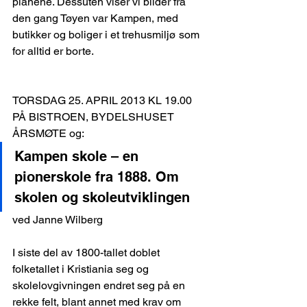
planene. Dessuten viser vi bilder fra 
den gang Tøyen var Kampen, med 
butikker og boliger i et trehusmiljø som 
for alltid er borte.
TORSDAG 25. APRIL 2013 KL 19.00 
PÅ BISTROEN, BYDELSHUSET
ÅRSMØTE og:
Kampen skole – en 
pionerskole fra 1888. Om 
skolen og skoleutviklingen
ved Janne Wilberg
I siste del av 1800-tallet doblet 
folketallet i Kristiania seg og 
skolelovgivningen endret seg på en 
rekke felt, blant annet med krav om 