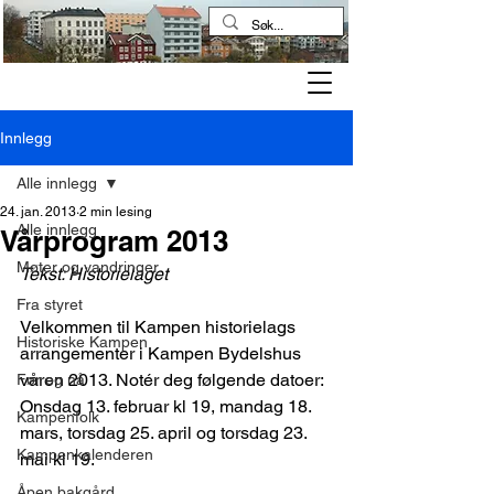
Kampen historielag
Innlegg
Alle innlegg
24. jan. 2013
2 min lesing
Alle innlegg
Vårprogram 2013
Møter og vandringer
Tekst: Historielaget
Fra styret
Velkommen til Kampen historielags 
Historiske Kampen
arrangementer i Kampen Bydelshus 
våren 2013. Notér deg følgende datoer:
Før og nå
Onsdag 13. februar kl 19, mandag 18. 
Kampenfolk
mars, torsdag 25. april og torsdag 23. 
Kampenkalenderen
mai kl 19.
Åpen bakgård