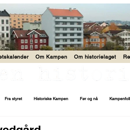
tetskalender
Om Kampen
Om historielaget
Re
Fra styret
Historiske Kampen
Før og nå
Kampenfol
vedgård