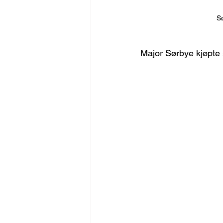
Sø
Major Sørbye kjøpte s