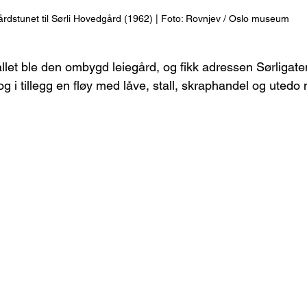
rdstunet til Sørli Hovedgård (1962) | Foto: Rovnjev / Oslo museum
allet ble den ombygd leiegård, og fikk adressen Sørligate
og i tillegg en fløy med låve, stall, skraphandel og utedo 