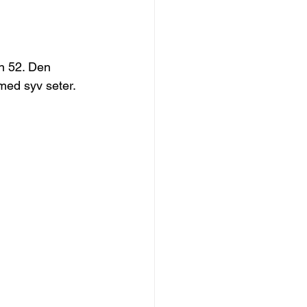
n 52. Den 
med syv seter. 