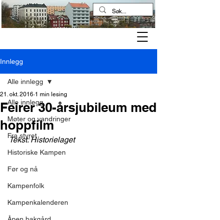
Kampen historielag
Innlegg
Alle innlegg
21. okt. 2016
1 min lesing
Alle innlegg
Feirer 30-årsjubileum med
Møter og vandringer
hoppfilm
Fra styret
Tekst: Historielaget
Historiske Kampen
Før og nå
Kampenfolk
Kampenkalenderen
Åpen bakgård