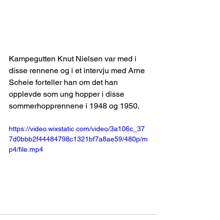
Kampegutten Knut Nielsen var med i 
disse rennene og i et intervju med Arne 
Scheie forteller han om det han 
opplevde som ung hopper i disse 
sommerhopprennene i 1948 og 1950.
https://video.wixstatic.com/video/3a106c_37
7d0bbb2f44484798c1321bf7a8ae59/480p/m
p4/file.mp4