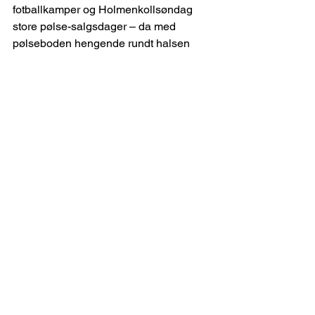
fotballkamper og Holmenkollsøndag 
store pølse-salgsdager – da med 
pølseboden hengende rundt halsen
Christine Bergh-Smith
Se alle
Siste innlegg