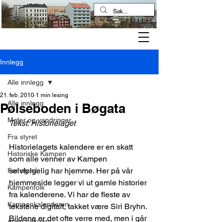
Kampen historielag
Innlegg
Alle innlegg
21. feb. 2010
1 min lesing
Alle innlegg
Pølseboden i Bøgata
Møter og vandringer
Tekst: Historielaget
Fra styret
Historielagets kalendere er en skatt 
Historiske Kampen
som alle venner av Kampen 
selvfølgelig har hjemme. Her på vår 
Før og nå
hjemmeside legger vi ut gamle historier 
Kampenfolk
fra kalenderene. Vi har de fleste av 
Kampenkalenderen
tekstene digitalt, takket være Siri Bryhn. 
Bildene er det ofte verre med, men i går 
Åpen bakgård