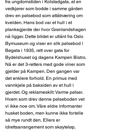
fra ungdomstiden i Kolstadgata, at en 
vedkjører som bodde i samme gården 
drev en pølsebod som attåtnæring om 
kvelden. Hans bod var et hull i et 
plankegjerde der hvor Grønlandshagen 
nå ligger. Dette bildet er utlånt fra Oslo 
Bymuseum og viser en slik pølsebod i 
Bøgata i 1935, rett over gata for 
Bydelshuset og dagens Kampen Bistro. 
Nå er det 3-retters med gode viner som 
gjelder på Kampen. Den gangen var 
det enklere forhold. En primus med 
vannkjele på baksiden av et hull i 
gjerdet. Og reklameskilt: Varme pølser. 
Hvem som drev denne pølseboden vet 
vi ikke noe om. Våre eldre informanter 
husket boden, men kunne ikke fortelle 
så mye rundt den. Ellers er 
idrettsarrangement som skøyteløp, 