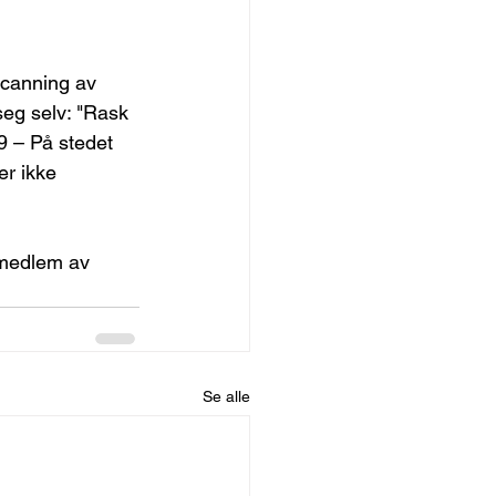
scanning av 
seg selv: "Rask 
9 – På stedet 
er ikke 
 medlem av 
Se alle