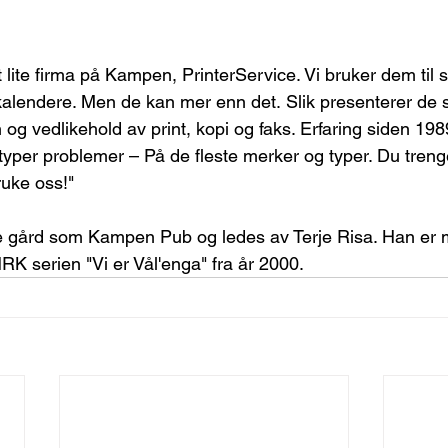
et lite firma på Kampen, PrinterService. Vi bruker dem til 
 kalendere. Men de kan mer enn det. Slik presenterer de 
 og vedlikehold av print, kopi og faks. Erfaring siden 198
e typer problemer – På de fleste merker og typer. Du treng
ruke oss!"
me gård som Kampen Pub og ledes av Terje Risa. Han er
RK serien "Vi er Vål'enga" fra år 2000.