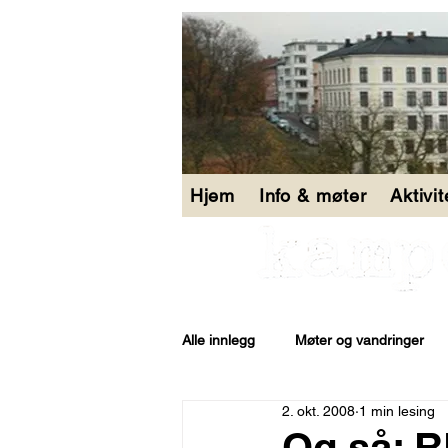
Hjem
Info & møter
Aktivi
Alle innlegg
Møter og vandringer
2. okt. 2008
1 min lesing
Åpen bakgård
Og så: 