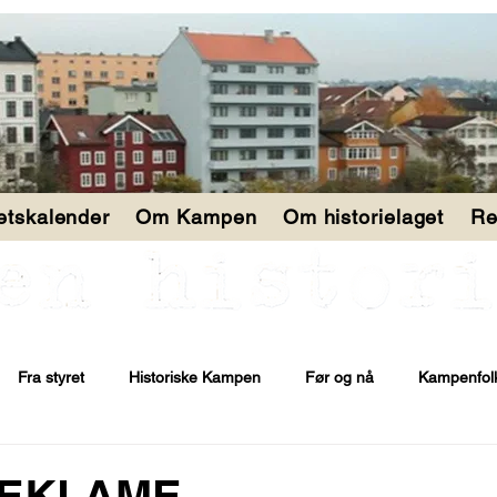
tetskalender
Om Kampen
Om historielaget
Re
Fra styret
Historiske Kampen
Før og nå
Kampenfol
REKLAME