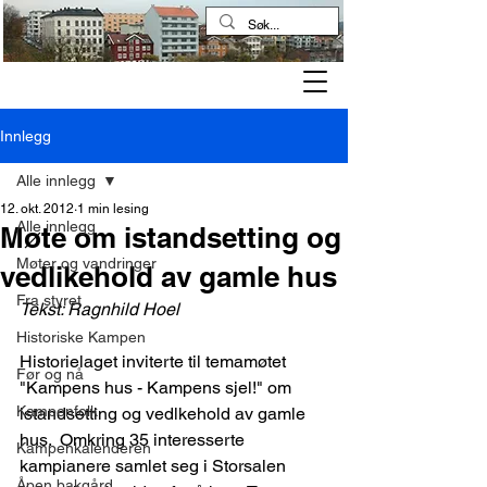
Kampen historielag
Innlegg
Alle innlegg
12. okt. 2012
1 min lesing
Alle innlegg
Møte om istandsetting og
Møter og vandringer
vedlikehold av gamle hus
Fra styret
Tekst: Ragnhild Hoel
Historiske Kampen
Historielaget inviterte til temamøtet 
Før og nå
"Kampens hus - Kampens sjel!" om 
Kampenfolk
istandsetting og vedlkehold av gamle 
hus.  Omkring 35 interesserte 
Kampenkalenderen
kampianere samlet seg i Storsalen 
Åpen bakgård