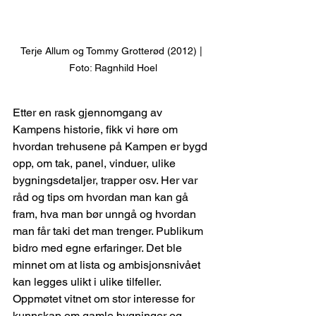
Terje Allum og Tommy Grotterød (2012) | 
Foto: Ragnhild Hoel
Etter en rask gjennomgang av 
Kampens historie, fikk vi høre om 
hvordan trehusene på Kampen er bygd 
opp, om tak, panel, vinduer, ulike 
bygningsdetaljer, trapper osv. Her var 
råd og tips om hvordan man kan gå 
fram, hva man bør unngå og hvordan 
man får taki det man trenger. Publikum 
bidro med egne erfaringer. Det ble 
minnet om at lista og ambisjonsnivået 
kan legges ulikt i ulike tilfeller. 
Oppmøtet vitnet om stor interesse for 
kunnskap om gamle bygninger og 