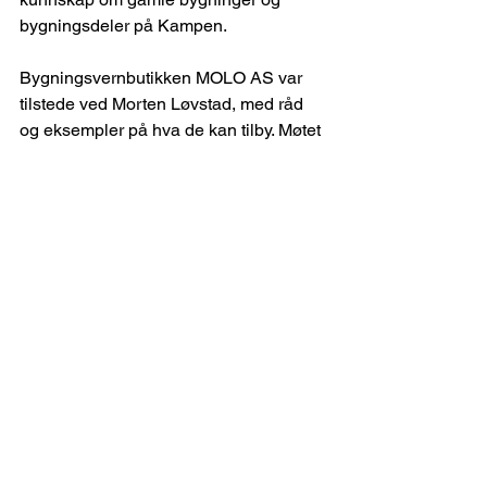
bygningsdeler på Kampen.
Bygningsvernbutikken MOLO AS var 
tilstede ved Morten Løvstad, med råd 
og eksempler på hva de kan tilby. Møtet 
var et samarbeid mellom Kampen vel 
og Kampen historielag.
Se alle
Siste innlegg