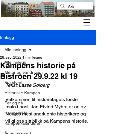
Kampen historielag
Innlegg
Alle innlegg
28. sep. 2022
1 min lesing
Alle innlegg
Kampens historie på
Møter og vandringer
Bistroen 29.9.22 kl 19
Fra styret
Tekst: Lasse Solberg
Historiske Kampen
Velkommen til historielagets første 
Før og nå
møte i høst! Jan Eivind Myhre er en av 
Kampenfolk
Norges mest anerkjente historikere og 
vil gi oss sitt blikk på Kampens historie. 
Kampenkalenderen
Åpen bakgård