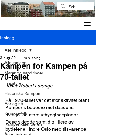
Kampen historielag
Innlegg
Alle innlegg
3. aug. 2011
1 min lesing
Alle innlegg
Kampen for Kampen på
Møter og vandringer
70-tallet
Fra styret
Tekst: Robert Lorange
Historiske Kampen
På 1970-tallet var det stor aktivitet blant 
Før og nå
Kampens beboere mot datidens 
Kampenfolk
rivings- og store utbyggingsplaner. 
Dette skjedde samtidig i flere av 
Kampenkalenderen
bydelene i indre Oslo med tilsvarende 
Åpen bakgård