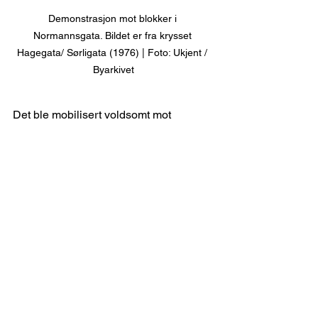
Demonstrasjon mot blokker i 
Normannsgata. Bildet er fra krysset 
Hagegata/ Sørligata (1976) | Foto: Ukjent / 
Byarkivet
Det ble mobilisert voldsomt mot 
planforslaget og en bred folkelig aksjon 
utviklet seg. Mange Kampenbeboere 
ble engasjert, og Kampen Vel ble etter 
hvert drivkraften i dette arbeidet.