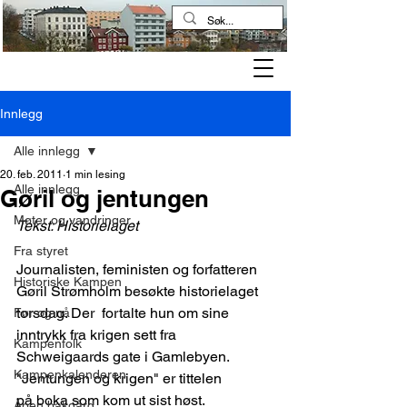
Kampen historielag
Innlegg
Alle innlegg
20. feb. 2011
1 min lesing
Alle innlegg
Gøril og jentungen
Møter og vandringer
Tekst: Historielaget
Fra styret
Journalisten, feministen og forfatteren 
Historiske Kampen
Gøril Strømholm besøkte historielaget 
torsdag. Der  fortalte hun om sine 
Før og nå
inntrykk fra krigen sett fra 
Kampenfolk
Schweigaards gate i Gamlebyen. 
Kampenkalenderen
"Jentungen og krigen" er tittelen 
på boka som kom ut sist høst.
Åpen bakgård