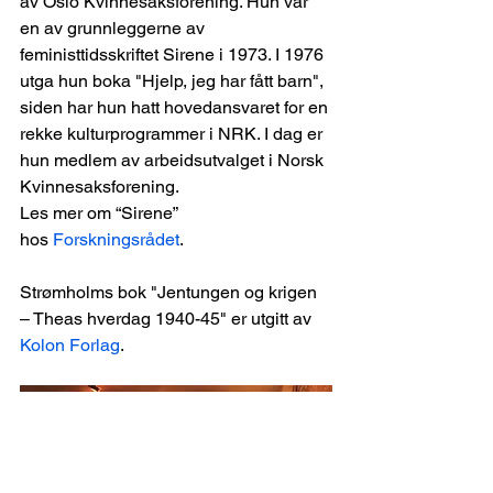
av Oslo Kvinnesaksforening. Hun var 
en av grunnleggerne av 
feministtidsskriftet Sirene i 1973. I 1976 
utga hun boka "Hjelp, jeg har fått barn", 
siden har hun hatt hovedansvaret for en 
rekke kulturprogrammer i NRK. I dag er 
hun medlem av arbeidsutvalget i Norsk 
Kvinnesaksforening.
Les mer om “Sirene” 
hos 
Forskningsrådet
.
Strømholms bok "Jentungen og krigen 
– Theas hverdag 1940-45" er utgitt av 
Kolon Forlag
.