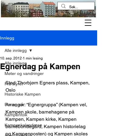
Kampen historielag
Innlegg
Alle innlegg
10. sep. 2012
1 min lesing
Alle innlegg
Egnerdag på Kampen
Møter og vandringer
Sted: Thorbjørn Egners plass, Kampen, 
Fra styret
Oslo
Historiske Kampen
Arrangør: “Egnergruppa” (Kampen vel, 
Før og nå
Kampen skole, barnehagene på 
Kampenfolk
Kampen, Kampen kirke, Kampen 
Kampenkalenderen
barnebondegård, Kampen historielag 
og Kampenposten) og Kampen skoles 
Åpen bakgård