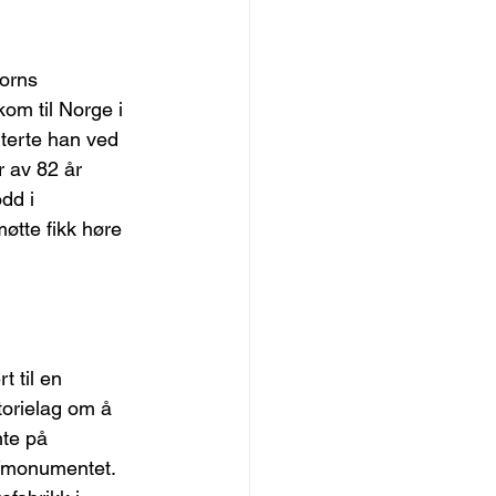
orns 
om til Norge i 
iterte han ved 
 av 82 år 
dd i 
øtte fikk høre 
 til en 
torielag om å 
nte på 
n/monumentet. 