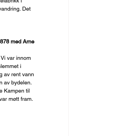
fabrikk i 
vandring. Det 
 1878 med Arne 
 Vi var innom 
nlemmet i 
ng av rent vann 
en av bydelen. 
re Kampen til 
var møtt fram. 