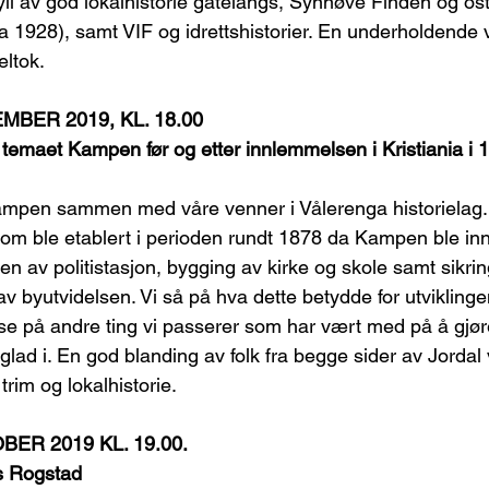
yll av god lokalhistorie gatelangs, Synnøve Finden og oste
 1928), samt VIF og idrettshistorier. En underholdende 
ltok.
MBER 2019, KL. 18.00
temaet Kampen før og etter innlemmelsen i Kristiania i
Kampen sammen med våre venner i Vålerenga historielag.
r som ble etablert i perioden rundt 1878 da Kampen ble in
sen av politistasjon, bygging av kirke og skole samt sikri
av byutvidelsen. Vi så på hva dette betydde for utvikling
å se på andre ting vi passerer som har vært med på å gjø
glad i. En god blanding av folk fra begge sider av Jordal 
 trim og lokalhistorie.
ER 2019 KL. 19.00.
s Rogstad