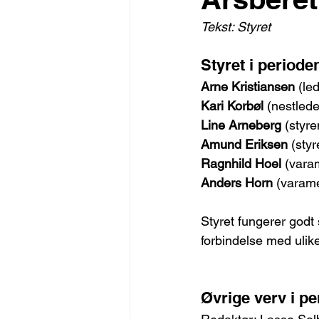
Tekst: Styret
Styret i periode
Arne Kristiansen
 (le
Kari Korbøl
 (nestled
Line Arneberg
 (styr
Amund Eriksen
 (sty
Ragnhild Hoel
 (var
Anders Horn
 (varam
Styret fungerer godt 
forbindelse med ulik
Øvrige verv i p