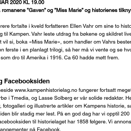
AR 2020 KL 19.00
ra romanene ”Gaven” og ”Miss Marie” og historienes tilknytn
ere fortalte i kveld forfatteren Ellen Vahr om sine to hist
 til Kampen. Vahr leste utdrag fra bøkene og skildret livet
 vil si, boka «Miss Marie», som handler om Vahrs beste
 første i en planlagt trilogi, så her må vi vente og se hv
som dro til Amerika i 1916. Ca 60 hadde møtt frem.
g Facebooksiden
eside www.kampenhistorielag.no fungerer fortsatt meget 
rbø i Tmedia, og Lasse Solberg er vår solide redaktør. He
r, fotogalleri og illustrerte artikler om Kampens historie, 
en blir stadig mer lest. På en god dag har vi opptil 200
acebooksiden til historielaget har 1858 følgere. Vi annon
rangementer på Facebook.