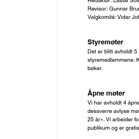
Redaktør: Lasse Solbe
Revisor: Gunnar Bru
Valgkomité: Vidar J
Styremøter
Det er blitt avholdt 
styremedlemmene. Kon
bøker.
Åpne møter
Vi har avholdt 4 åpn
dessverre avlyse m
25 år». Vi arbeider fo
publikum og er gratis