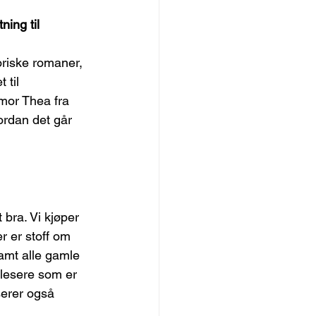
ing til 
oriske romaner, 
 til 
mor Thea fra 
ordan det går 
bra. Vi kjøper 
r er stoff om 
samt alle gamle 
 lesere som er 
serer også 