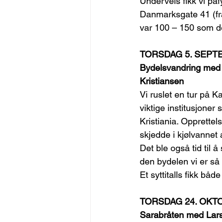
Underveis fikk vi påf
Danmarksgate 41 (fra
var 100 – 150 som de
TORSDAG 5. SEPTE
Bydelsvandring med 
Kristiansen
Vi ruslet en tur på 
viktige institusjone
Kristiania. Opprettel
skjedde i kjølvannet 
Det ble også tid til 
den bydelen vi er så 
Et syttitalls fikk både
TORSDAG 24. OKTOB
Sarabråten med Lar