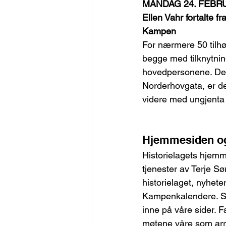
MANDAG 24. FEBRU
Ellen Vahr fortalte f
Kampen
For nærmere 50 tilhør
begge med tilknytning
hovedpersonene. Det
Norderhovgata, er den
videre med ungjenta 
Hjemmesiden o
Historielagets hjemm
tjenester av Terje Sø
historielaget, nyhete
Kampenkalendere. Sid
inne på våre sider. F
møtene våre som ar