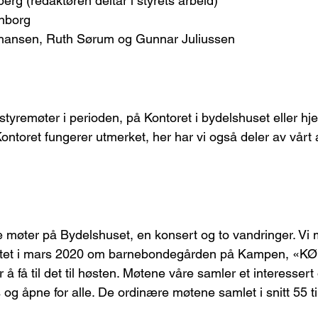
rg (redaktøren deltar i styrets arbeid)
nborg
ohansen, Ruth Sørum og Gunnar Juliussen
5 styremøter i perioden, på Kontoret i bydelshuset eller h
toret fungerer utmerket, her har vi også deler av vårt a
e møter på Bydelshuset, en konsert og to vandringer. Vi 
øtet i mars 2020 om barnebondegården på Kampen, «K
r å få til det til høsten. Møtene våre samler et interessert
 og åpne for alle. De ordinære møtene samlet i snitt 55 ti