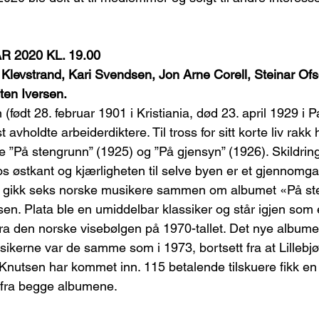
 2020 KL. 19.00
Klevstrand, Kari Svendsen, Jon Arne Corell, Steinar Ofs
ten Iversen.
(født 28. februar 1901 i Kristiania, død 23. april 1929 i P
 avholdte arbeiderdiktere. Til tross for sitt korte liv rakk
e ”På stengrunn” (1925) og ”På gjensyn” (1926). Skildring
østkant og kjærligheten til selve byen er et gjennomg
73 gikk seks norske musikere sammen om albumet «På st
sen. Plata ble en umiddelbar klassiker og står igjen som 
ra den norske visebølgen på 1970-tallet. Det nye album
Musikerne var de samme som i 1973, bortsett fra at Lillebjø
 Knutsen har kommet inn. 115 betalende tilskuere fikk en
fra begge albumene.