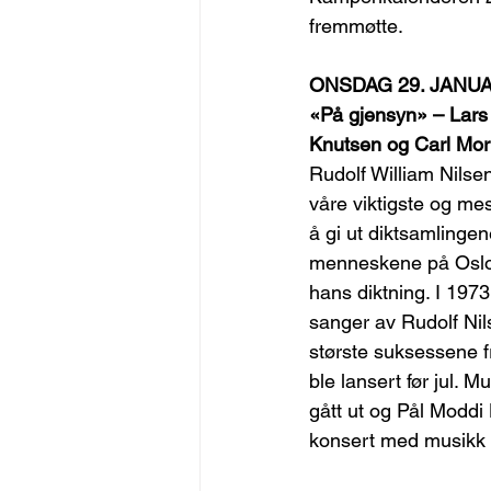
fremmøtte.
ONSDAG 29. JANUAR
«På gjensyn» – Lars 
Knutsen og Carl Mor
Rudolf William Nilsen 
våre viktigste og mest
å gi ut diktsamlingen
menneskene på Oslos 
hans diktning. I 19
sanger av Rudolf Nil
største suksessene f
ble lansert før jul. 
gått ut og Pål Moddi
konsert med musikk 