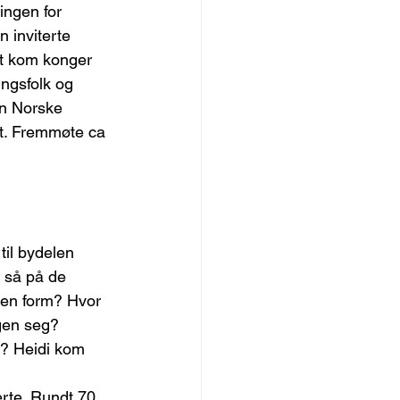
ingen for 
 inviterte 
it kom konger 
ingsfolk og 
en Norske 
et. Fremmøte ca 
til bydelen 
 så på de 
elen form? Hvor 
gen seg? 
r? Heidi kom 
rte. Rundt 70 