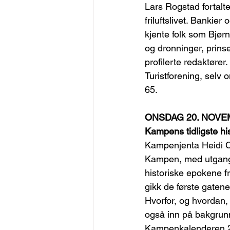
Lars Rogstad fortalt
friluftslivet. Bankie
kjente folk som Bjør
og dronninger, prinse
profilerte redaktør
Turistforening, selv
65.
ONSDAG 20. NOVEM
Kampens tidligste his
Kampenjenta Heidi C. 
Kampen, med utgangs
historiske epokene fr
gikk de første gaten
Hvorfor, og hvordan,
også inn på bakgrun
Kampenkalenderen 202