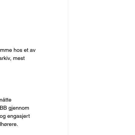
jemme hos et av 
rkiv, mest 
måtte 
ØBB gjennom 
 og engasjert 
lhørere.