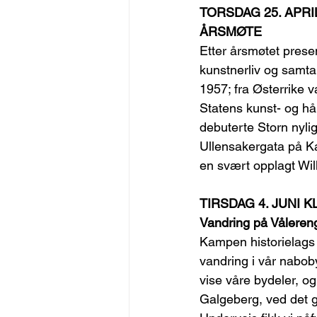
TORSDAG 25. APRIL
ÅRSMØTE
Etter årsmøtet pres
kunstnerliv og samta
1957; fra Østerrike 
Statens kunst- og hå
debuterte Storn nyli
Ullensakergata på Ka
en svært opplagt Will
TIRSDAG 4. JUNI KL
Vandring på Våleren
Kampen historielags 
vandring i vår nabob
vise våre bydeler, o
Galgeberg, ved det 