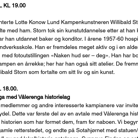
 KL 19.00
enterte Lotte Konow Lund Kampenkunstneren Willibald St
lte med ham. Storn tok sin kunstutdannelse etter at han k
var han utdannet baker og konditor. I årene 1957-60 hosp
ndverksskole. Han er fremdeles meget aktiv og i en alder
g med fotoutstillingen «Naken hud ser – deg». Han har bo
mpen en årrekke; her har han også sitt atelier. De fremm
ibald Storn som fortalte om sitt liv og sin kunst.
 18.00.
ga med Vålerenga historielag
medlemmer og andre interesserte kampianere var invitert
ydel. Dette var første del av en avtale med Vålerenga his
g historien som har formet dem, fram for naboen. Vi begy
gamle retterstedet, og endte på Sotahjørnet med statue