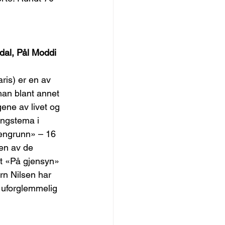
dal, Pål Moddi 
aris) er en av 
 han blant annet 
ene av livet og 
angstema i 
engrunn» – 16 
en av de 
et «På gjensyn» 
rn Nilsen har 
 uforglemmelig 