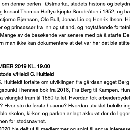
e om denne perlen i Østmarka, stedets historie og betydn
r og konsul Thomas Heftye kjøpte Sarabråten i 1852, og han
nstjerne Bjørnson, Ole Bull, Jonas Lie og Henrik Ibsen. H
r og prinsesser fra inn og utland, og høytstående fortetn
er. Mange av de besøkende var senere med på å starte D
 om man ikke kan dokumentere at det var her det ble stift
BER 2019 KL. 19.00
torie v/Heidi C. Huitfeld
Huitfeldt fortalte om utviklingen fra gårdsanlegget Berg 
punkt i hennes bok fra 2018, Fra Berg til Kampen. Hun
a vikingtid fram til 1880-tallet. Hvordan tok arbeiderbyd
e? Hvor sto de første husene? Hvordan utviklet befolknin
 ble skolen, kirken og parken anlagt akkurat der de ligge
nen for stedsnavnet.
0 ble delt ut til medlemmer og solgt til andre interesse